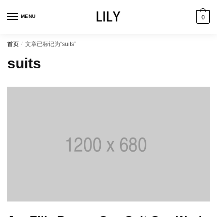
跳
跳
到
到
MENU
0
导
内
航
容
首页
/
文章已标记为“suits”
suits