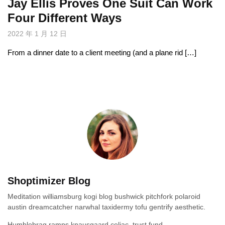
Jay Ellis Proves One Suit Can Work
Four Different Ways
2022 年 1 月 12 日
From a dinner date to a client meeting (and a plane rid […]
Shoptimizer Blog
Meditation williamsburg kogi blog bushwick pitchfork polaroid
austin dreamcatcher narwhal taxidermy tofu gentrify aesthetic.
Humblebrag ramps knausgaard celiac, trust fund