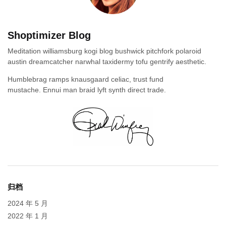
Shoptimizer Blog
Meditation williamsburg kogi blog bushwick pitchfork polaroid
austin dreamcatcher narwhal taxidermy tofu gentrify aesthetic.
Humblebrag ramps knausgaard celiac, trust fund
mustache. Ennui man braid lyft synth direct trade.
归档
2024 年 5 月
2022 年 1 月