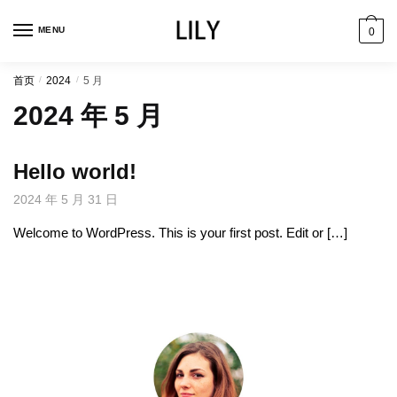
跳
跳
到
到
MENU
0
导
内
航
容
首页
/
2024
/
5 月
2024 年 5 月
Hello world!
2024 年 5 月 31 日
Welcome to WordPress. This is your first post. Edit or […]