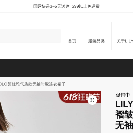
国际快递3~5天送达 $99以上免运费
首页
服装品类
关于LIL
裙POLO领优雅气质款无袖时髦连衣裙子
促销中
LI
褶皱
无袖