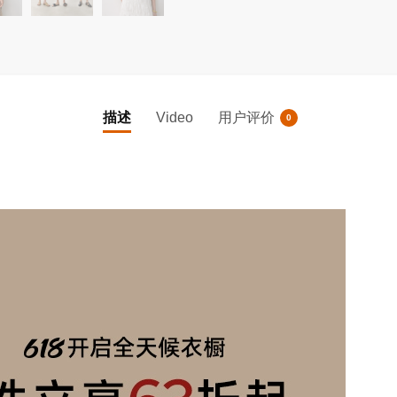
连
衣
裙
子
数
描述
Video
用户评价
0
量