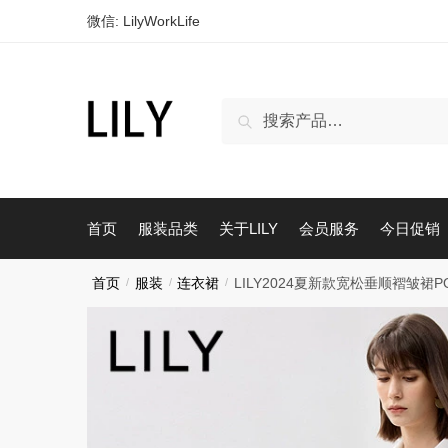
跳
跳
微信: LilyWorkLife
到
到
导
内
航
容
搜
搜索
索：
首页
服装品类
关于LILY
会员服务
今日促销
首页
/
服装
/
连衣裙
/
LILY2024夏新款宽松垂顺褶皱