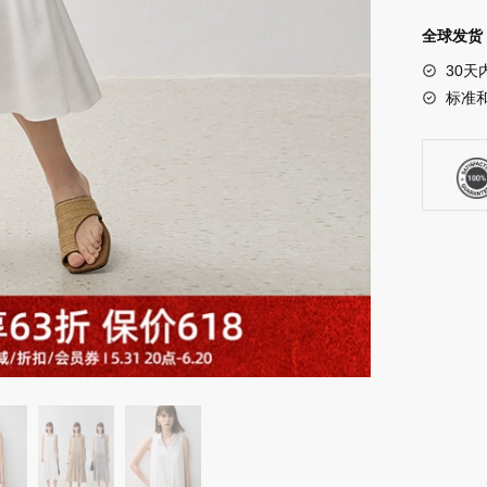
宽
全球发货 
松
30天
垂
标准
顺
褶
皱
裙
POLO
领
优
雅
气
质
款
无
袖
时
髦