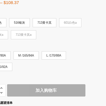
价
–
$
108.37
格
范
围：
色
516银灰
713黄卡其
601白色a
$73.61
灰a
713黄卡其a
至
$108.37
/80A
M /165/84A
L /170/88A
5/92A
4
加入购物车
到愿望清单