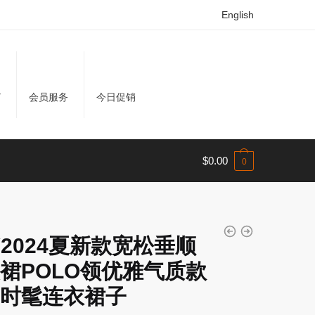
English
Y
会员服务
今日促销
$
0.00
0
LY2024夏新款宽松垂顺
裙POLO领优雅气质款
时髦连衣裙子