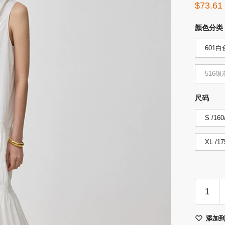
$
73.61
颜色分类
601白
516银
尺码
S /160
XL /17
LILY202
夏
新
添加
款