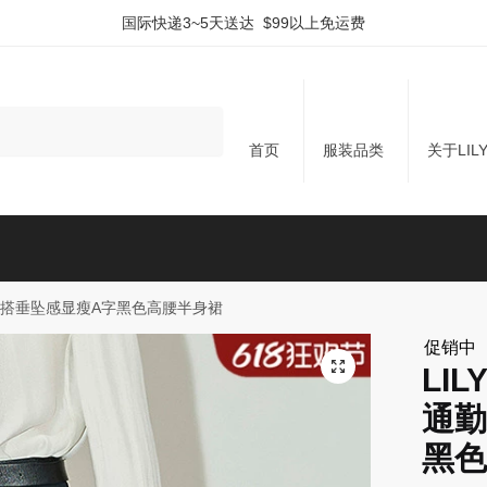
国际快递3~5天送达 $99以上免运费
首页
服装品类
关于LIL
款百搭垂坠感显瘦A字黑色高腰半身裙
促销中
LI
通勤
黑色