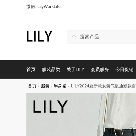
跳
跳
微信: LilyWorkLife
到
到
导
内
航
容
搜
搜索
索：
首页
服装品类
关于LILY
会员服务
今日促销
首页
/
服装
/
半身裙
/
LILY2024夏新款女装气质通勤