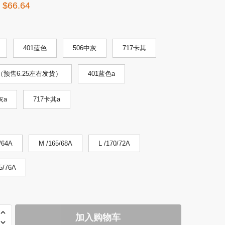
原
当
$
66.64
价
前
为：
价
$131.96。
格
401蓝色
506中灰
717卡其
为：
黑（预售6.25左右发货）
401蓝色a
$66.64。
灰a
717卡其a
/64A
M /165/68A
L /170/72A
5/76A
4
加入购物车