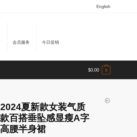
English
Y
会员服务
今日促销
$
0.00
0
LY2024夏新款女装气质
款百搭垂坠感显瘦A字
高腰半身裙