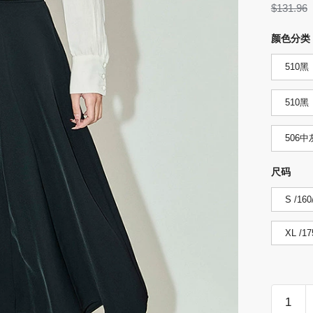
$
131.96
颜色分类
510黑
510
506中
尺码
S /160
XL /17
LILY202
夏