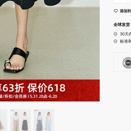
新
添加
款
女
全球发货 
装
30天
气
标准
质
通
勤
款
百
搭
垂
坠
感
显
瘦
A
字