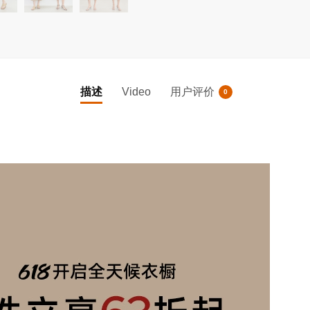
黑
色
高
腰
半
描述
Video
用户评价
0
身
裙
数
量