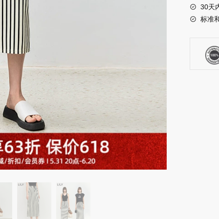
30天
复
标准
古
时
尚
条
纹
松
紧
腰
显
瘦
垂
坠
感
气
质
直
筒