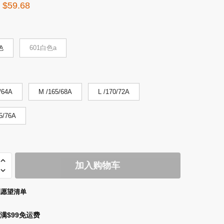
原
当
$
59.68
价
前
为：
价
$118.18。
格
色
601白色a
为：
$59.68。
/64A
M /165/68A
L /170/72A
5/76A
4
加入购物车
到愿望清单
满$99免运费