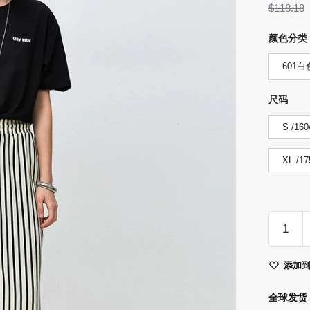
$
118.18
颜色分类
601白
尺码
S /160
XL /17
LILY202
夏
新
添加
款
女
全球发货 
装