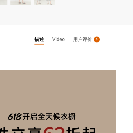
半
身
裙
数
量
描述
Video
用户评价
0