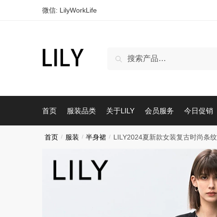
跳
跳
微信: LilyWorkLife
到
到
导
内
航
容
搜
搜索
索：
首页
服装品类
关于LILY
会员服务
今日促销
首页
/
服装
/
半身裙
/
LILY2024夏新款女装复古时尚