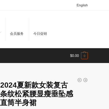
English
Y
会员服务
今日促销
$
0.00
0
LY2024夏新款女装复古
条纹松紧腰显瘦垂坠感
直筒半身裙