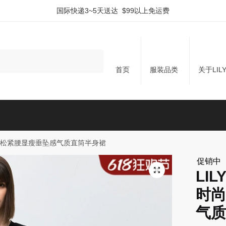
国际快递3~5天送达 $99以上免运费
首页
服装品类
关于LIL
条纹松紧腰显瘦垂坠感气质直筒半身裙
促销中
LI
时尚
气质