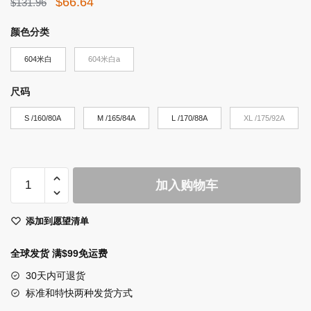
原
当
$
66.64
$
131.96
价
前
颜色分类
为：
价
604米白
$131.96。
604米白a
格
为：
尺码
$66.64。
S /160/80A
M /165/84A
L /170/88A
XL /175/92A
LILY2024
加入购物车
夏
季
添加到愿望清单
新
品
全球发货 满$99免运费
镂
空
30天内可退货
针
标准和特快两种发货方式
织