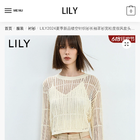
跳
跳
到
到
MENU
0
导
内
航
容
首页
/
服装
/
衬衫
/
LILY2024夏季新品镂空针织衫长袖罩衫宽松度假风套头小上衣女