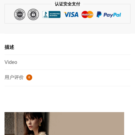
认证安全支付
衫
长
袖
罩
衫
宽
描述
松
度
Video
假
风
用户评价
0
套
头
小
上
衣
女
数
量