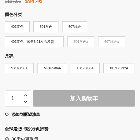
原
当
$
94.46
$
187.05
价
前
颜色分类
为：
价
401蓝色
$187.05。
501灰色
格
607浅金
为：
401蓝色（预售6.21左右发货）
501灰色a
607浅金a
$94.46。
尺码
S /160/80A
M /165/84A
L /170/88A
XL /175/92A
LILY
加入购物车
度
假
添加到愿望清单
风
蓝
全球发货 满$99免运费
色
背
30天内可退货