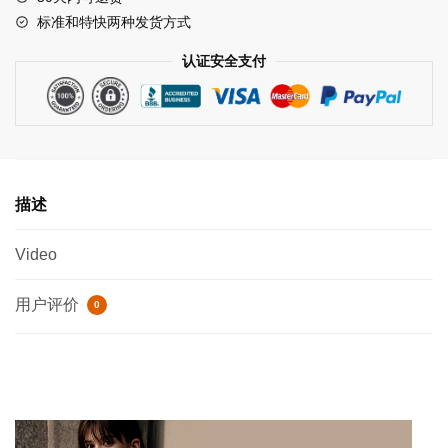
后
标准和特快两种发货方式
蝴
认证安全支付
蝶
结
垂
感
醋
酸
描述
吊
带
Video
裙
2024
用户评价
0
夏
新
款
微
光
连