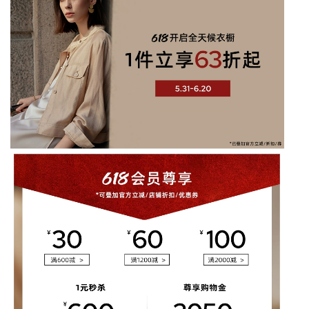
衣
裙
女
数
量