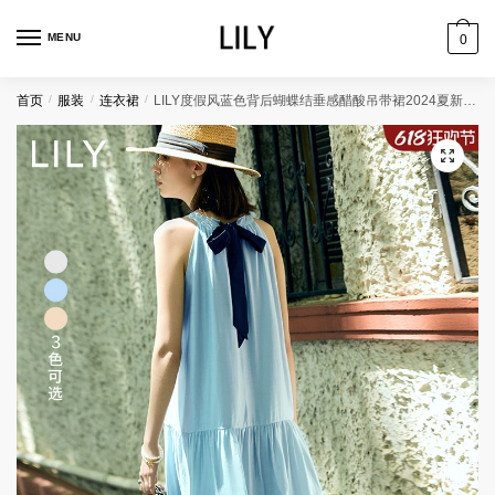
跳
跳
到
到
MENU
0
导
内
航
容
首页
/
服装
/
连衣裙
/
LILY度假风蓝色背后蝴蝶结垂感醋酸吊带裙2024夏新款微光连衣裙女