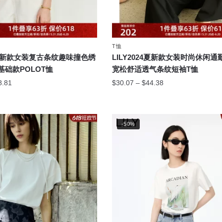
面
上
选
择
T恤
这
24夏新款女装复古条纹趣味撞色绣
LILY2024夏新款女装时尚休闲
些
础款POLOT恤
宽松舒适透气条纹短袖T恤
选
价
价
8.81
$
30.07
–
$
44.38
项
格
格
本
范
范
产
围：
围：
品
-50%
$26.31
$30.07
至
有
至
$38.81
$44.38
多
种
变
体。
可
在