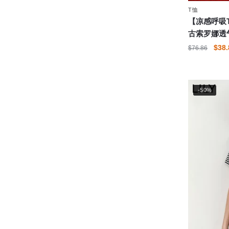
择
T恤
这
【凉感呼吸T
些
古索罗娜透
选
原
$
38.
$
76.86
项
价
本
为：
产
$76
品
-50%
有
多
种
变
体。
可
在
产
品
页