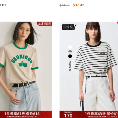
价
原
当
8.81
$
37.42
$
74.10
格
价
前
本
范
为：
价
产
围：
$74.10。
格
品
-50%
$26.31
为：
至
有
$37.42。
$38.81
多
种
变
体。
可
在
产
品
页
面
上
选