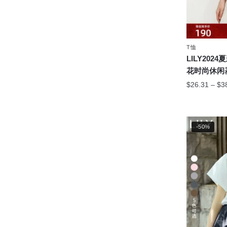
面
上
选
择
T恤
这
LILY20
些
花时尚休闲基
选
$
26.31
–
$
3
项
本
产
品
-50%
有
多
种
变
体。
可
在