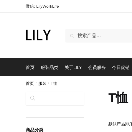
跳
跳
微信: LilyWorkLife
到
到
导
内
航
容
搜
搜索
索：
首页
服装品类
关于LILY
会员服务
今日促销
首页
/
服装
/
T恤
T恤
搜索
商品分类