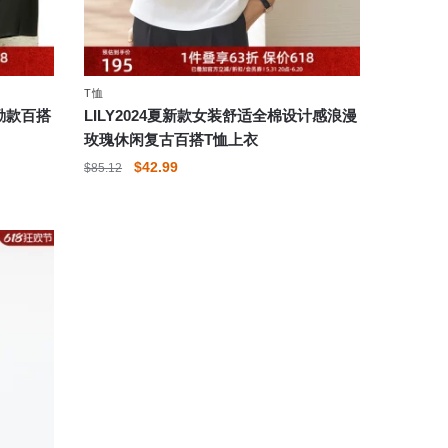
面
上
选
择
T恤
这
通勤款百搭
LILY2024夏新款女装舒适全棉设计感浪漫
些
玫瑰休闲复古百搭T恤上衣
选
原
当
$
42.99
$
85.12
项
价
前
本
为：
价
产
$85.12。
格
品
为：
有
$42.99。
多
种
变
体。
可
在