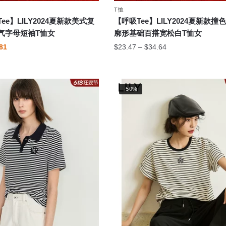
择
T恤
这
ee】LILY2024夏新款美式复
【呼吸Tee】LILY2024夏新款撞
些
气字母短袖T恤女
廓形基础百搭宽松白T恤女
选
当
价
81
$
23.47
–
$
34.64
项
前
格
本
价
范
产
.86。
格
围：
品
-50%
为：
$23.47
$38.81。
有
至
$34.64
多
种
变
体。
可
在
产
品
页