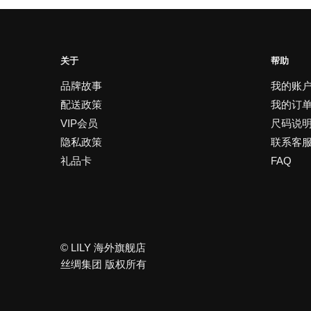
体。
可
在
产
关于
帮助
品
品牌故事
我的账
页
配送政策
我的订
面
VIP会员
尺码说
上
选
隐私政策
联系客
择
礼品卡
FAQ
这
些
选
项
© LILY 海外旗舰店
丝绸集团 版权所有