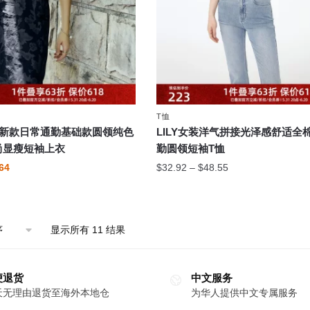
产
品
页
面
上
选
择
T恤
这
24夏新款日常通勤基础款圆领纯色
LILY女装洋气拼接光泽感舒适全
些
尚显瘦短袖上衣
勤圆领短袖T恤
选
当
价
64
$
32.92
–
$
48.55
项
前
格
本
价
范
产
.60。
格
围：
品
为：
$32.92
显示所有 11 结果
$34.64。
有
至
$48.55
多
便退货
种
中文服务
天无理由退货至海外本地仓
为华人提供中文专属服务
变