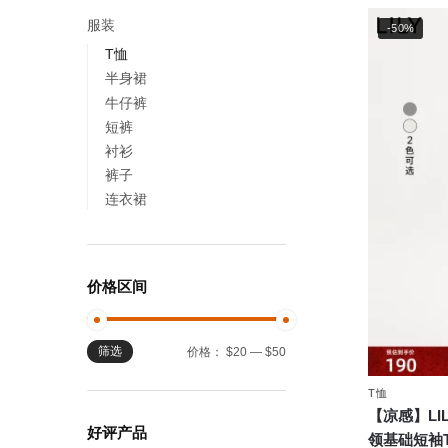
服装
-50%
T恤
半身裙
牛仔裤
短裤
衬衫
裤子
连衣裙
价格区间
筛选
最
最
价格：
$20
—
$50
低
高
T恤
价
价
【凉感】L
格
格
好评产品
领基础短袖