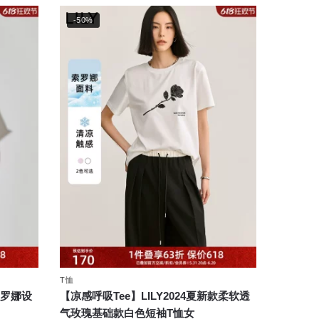
-50%
T恤
索罗娜设
【凉感呼吸Tee】LILY2024夏新款柔软透
气玫瑰基础款白色短袖T恤女