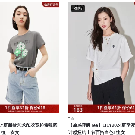
-50%
T恤
ILY夏新款艺术印花宽松亲肤圆
【凉感呼吸Tee】LILY2024夏季
T恤上衣女
计感扭结上衣百搭白色T恤女