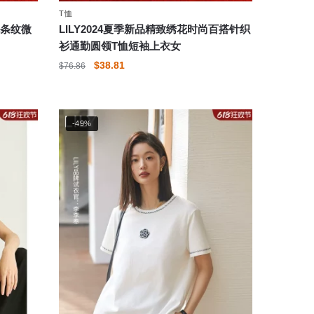
择
T恤
这
色条纹微
LILY2024夏季新品精致绣花时尚百搭针织
些
衫通勤圆领T恤短袖上衣女
选
原
当
$
38.81
$
76.86
项
价
前
本
为：
价
产
$76.86。
格
品
-49%
为：
有
$38.81。
多
种
变
体。
可
在
产
品
页