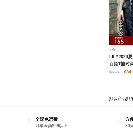
产
品
页
面
上
选
择
T恤
这
LILY20
些
百搭T恤时
选
原
$
34.
$
68.60
项
价
本
为：
产
$68
品
有
多
全球免运费
种
方
订单金额$99以上
30
变