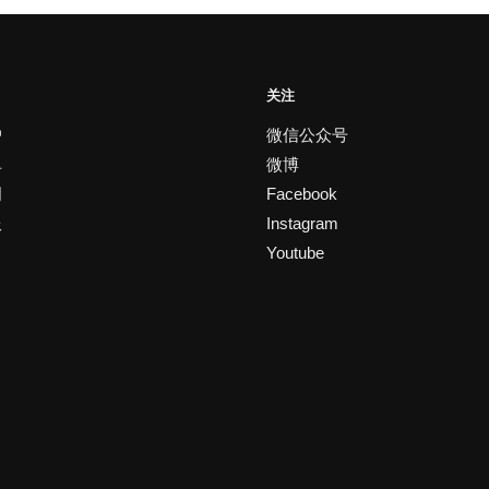
体。
可
在
产
关注
品
户
微信公众号
页
单
微博
面
明
Facebook
上
选
服
Instagram
择
Youtube
这
些
选
项