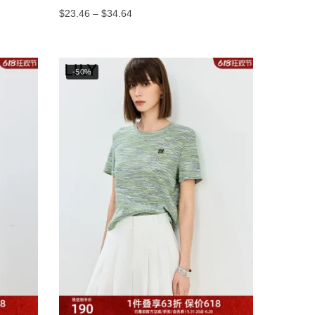
价
$
23.46
–
$
34.64
格
本
范
产
围：
品
-50%
$23.46
有
至
$34.64
多
种
变
体。
可
在
产
品
页
面
上
选