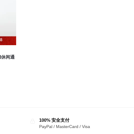
产
品
页
面
上
选
择
这
棉休闲通
些
选
项
100% 安全支付
PayPal / MasterCard / Visa