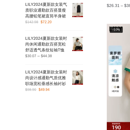
LILY2024夏新款女装气
$
26.31
–
$
3
质职业通勤款百搭显瘦
本
高腰铅笔裙直筒半身裙
原
当
$
142.98
$
72.20
产
价
前
品
-50%
为：
价
有
LILY2024夏新款女装时
$142.98。
格
尚休闲通勤款百搭宽松
多
为：
舒适透气条纹短袖T恤
$72.20。
种
价
–
$
30.07
$
44.38
变
格
体。
范
LILY2024夏新款女装时
围：
可
尚设计感通勤气质优雅
$30.07
在
职场宽松垂感长袖衬衫
至
产
原
当
$
98.90
$
49.94
$44.38
价
前
品
为：
价
页
$98.90。
格
面
为：
上
$49.94。
选