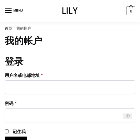
跳
跳
到
到
MENU
0
导
内
航
容
首页
/
我的帐户
我的帐户
登录
必
用户名或电邮地址
*
填
必
密码
*
填
记住我